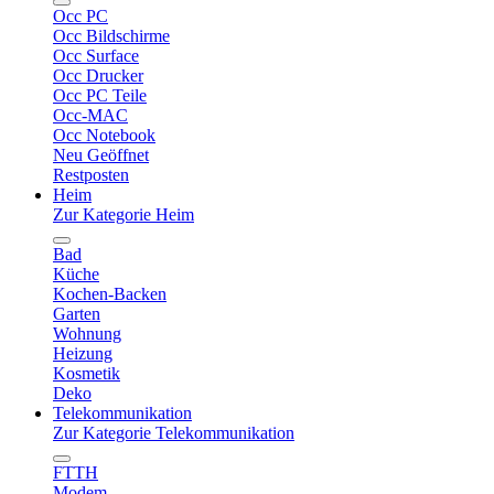
Occ PC
Occ Bildschirme
Occ Surface
Occ Drucker
Occ PC Teile
Occ-MAC
Occ Notebook
Neu Geöffnet
Restposten
Heim
Zur Kategorie Heim
Bad
Küche
Kochen-Backen
Garten
Wohnung
Heizung
Kosmetik
Deko
Telekommunikation
Zur Kategorie Telekommunikation
FTTH
Modem