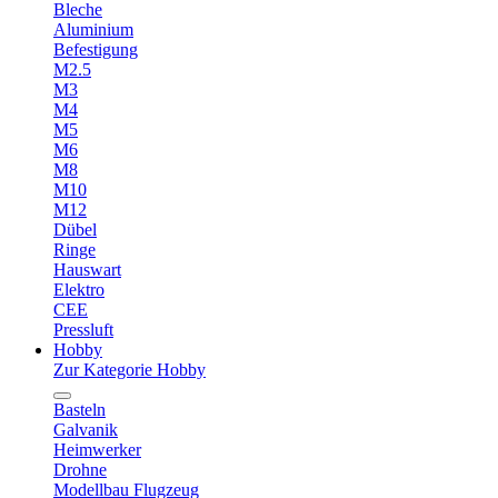
Bleche
Aluminium
Befestigung
M2.5
M3
M4
M5
M6
M8
M10
M12
Dübel
Ringe
Hauswart
Elektro
CEE
Pressluft
Hobby
Zur Kategorie Hobby
Basteln
Galvanik
Heimwerker
Drohne
Modellbau Flugzeug