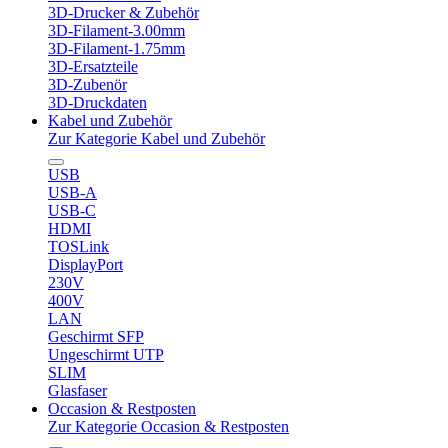
3D-Drucker & Zubehör
3D-Filament-3.00mm
3D-Filament-1.75mm
3D-Ersatzteile
3D-Zubenör
3D-Druckdaten
Kabel und Zubehör
Zur Kategorie Kabel und Zubehör
USB
USB-A
USB-C
HDMI
TOSLink
DisplayPort
230V
400V
LAN
Geschirmt SFP
Ungeschirmt UTP
SLIM
Glasfaser
Occasion & Restposten
Zur Kategorie Occasion & Restposten