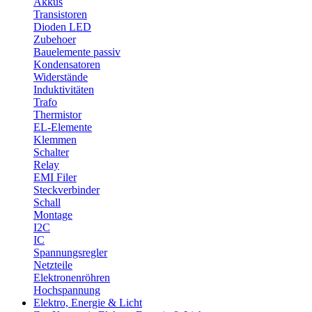
Akkus
Transistoren
Dioden LED
Zubehoer
Bauelemente passiv
Kondensatoren
Widerstände
Induktivitäten
Trafo
Thermistor
EL-Elemente
Klemmen
Schalter
Relay
EMI Filer
Steckverbinder
Schall
Montage
I2C
IC
Spannungsregler
Netzteile
Elektronenröhren
Hochspannung
Elektro, Energie & Licht