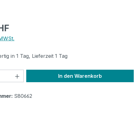
eis:
HF
 MWSt.
tig in 1 Tag, Lieferzeit 1 Tag
 Anzahl: Gib den gewünschten Wert ein 
In den Warenkorb
mmer:
S80662