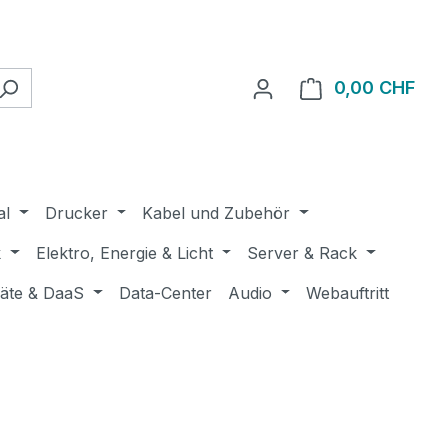
0,00 CHF
Ware
al
Drucker
Kabel und Zubehör
k
Elektro, Energie & Licht
Server & Rack
räte & DaaS
Data-Center
Audio
Webauftritt