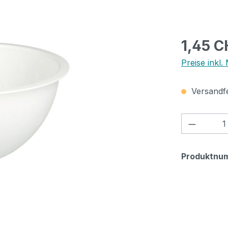
Regulärer Pr
1,45 C
Preise inkl.
Versandfer
Produkt
Produktnu