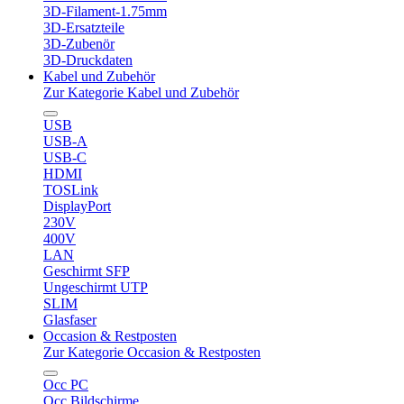
3D-Filament-1.75mm
3D-Ersatzteile
3D-Zubenör
3D-Druckdaten
Kabel und Zubehör
Zur Kategorie Kabel und Zubehör
USB
USB-A
USB-C
HDMI
TOSLink
DisplayPort
230V
400V
LAN
Geschirmt SFP
Ungeschirmt UTP
SLIM
Glasfaser
Occasion & Restposten
Zur Kategorie Occasion & Restposten
Occ PC
Occ Bildschirme