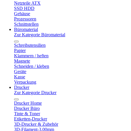
Netzteile ATX
SSD HDD
Gehäuse
Prozessoren
Schnittstellen
Büromaterial
Zur Kategorie Büromaterial
Schreibutensilien
Papier
Klammern / heften
Magnete
Schneiden / kleben
Geräte
Kasse
Verpackung
Drucker
Zur Kategorie Drucker
Drucker Home
Drucker Büro
Tinte & Toner
Etiketten-Drucker
3D-Drucker & Zubehör
3D-Filament-3.00mm