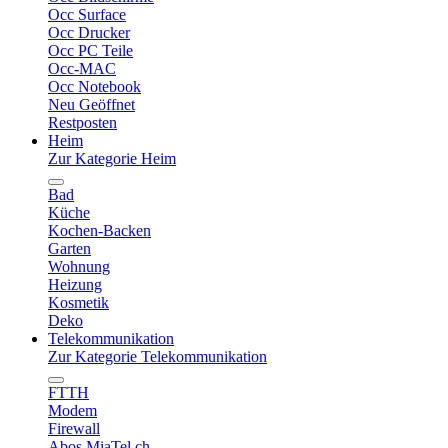
Occ Surface
Occ Drucker
Occ PC Teile
Occ-MAC
Occ Notebook
Neu Geöffnet
Restposten
Heim
Zur Kategorie Heim
Bad
Küche
Kochen-Backen
Garten
Wohnung
Heizung
Kosmetik
Deko
Telekommunikation
Zur Kategorie Telekommunikation
FTTH
Modem
Firewall
Abos MiaTel.ch