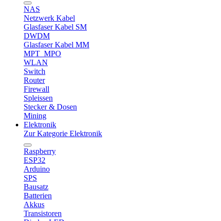
NAS
Netzwerk Kabel
Glasfaser Kabel SM
DWDM
Glasfaser Kabel MM
MPT_MPO
WLAN
Switch
Router
Firewall
Spleissen
Stecker & Dosen
Mining
Elektronik
Zur Kategorie Elektronik
Raspberry
ESP32
Arduino
SPS
Bausatz
Batterien
Akkus
Transistoren