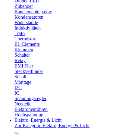
Dioden LED
Zubehoer
Bauelemente passiv
Kondensatoren
Widerstände
Induktivitäten
Trafo
Thermistor
EL-Elemente
Klemmen
Schalter
Relay
EMI Filer
Steckverbinder
Schall
Montage
I2C
IC
Spannungsregler
Netzteile
Elektronenröhren
Hochspannung
Elektro, Energie & Licht
Zur Kategorie Elektro, Energie & Licht