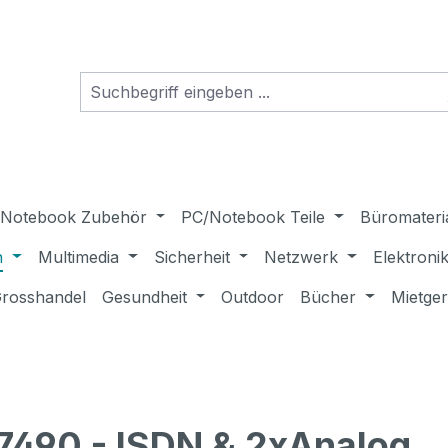
Notebook Zubehör
PC/Notebook Teile
Büromateri
n
Multimedia
Sicherheit
Netzwerk
Elektroni
rosshandel
Gesundheit
Outdoor
Bücher
Mietge
7490 - ISDN & 2xAnalog