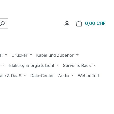
0,00 CHF
Ware
al
Drucker
Kabel und Zubehör
k
Elektro, Energie & Licht
Server & Rack
räte & DaaS
Data-Center
Audio
Webauftritt