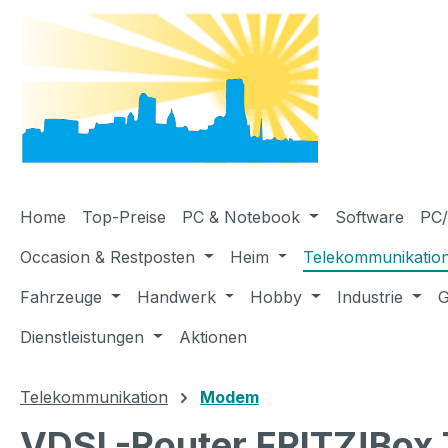
m Hauptinhalt springen
Zur Suche springen
Zur Hauptnavigation springen
Home
Top-Preise
PC & Notebook
Software
PC/
Occasion & Restposten
Heim
Telekommunikatio
Fahrzeuge
Handwerk
Hobby
Industrie
G
Dienstleistungen
Aktionen
Telekommunikation
Modem
VDSL-Router FRITZ!Box 