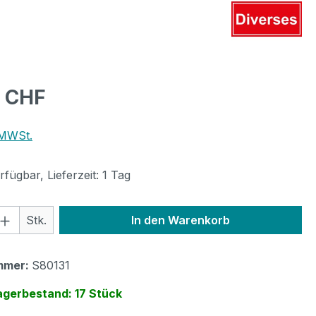
eis:
0 CHF
 MWSt.
fügbar, Lieferzeit: 1 Tag
 Anzahl: Gib den gewünschten Wert ein 
Stk.
In den Warenkorb
mmer:
S80131
agerbestand: 17 Stück