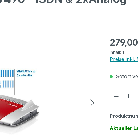
Regulärer Pr
279,0
Inhalt:
1
Preise inkl.
Sofort ver
Produkt
Produktnu
Aktueller L