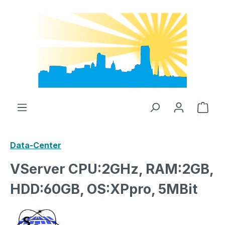
Zum Hauptinhalt springen
Ware
Data-Center
VServer CPU:2GHz, RAM:2GB,
HDD:60GB, OS:XPpro, 5MBit