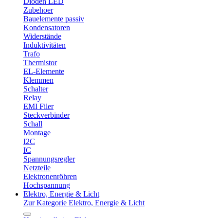
Dioden LED
Zubehoer
Bauelemente passiv
Kondensatoren
Widerstände
Induktivitäten
Trafo
Thermistor
EL-Elemente
Klemmen
Schalter
Relay
EMI Filer
Steckverbinder
Schall
Montage
I2C
IC
Spannungsregler
Netzteile
Elektronenröhren
Hochspannung
Elektro, Energie & Licht
Zur Kategorie Elektro, Energie & Licht