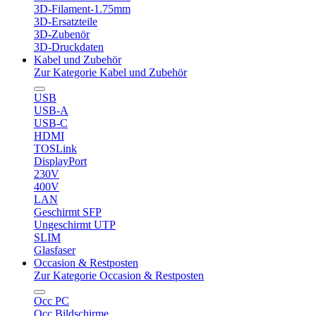
3D-Filament-1.75mm
3D-Ersatzteile
3D-Zubenör
3D-Druckdaten
Kabel und Zubehör
Zur Kategorie Kabel und Zubehör
USB
USB-A
USB-C
HDMI
TOSLink
DisplayPort
230V
400V
LAN
Geschirmt SFP
Ungeschirmt UTP
SLIM
Glasfaser
Occasion & Restposten
Zur Kategorie Occasion & Restposten
Occ PC
Occ Bildschirme