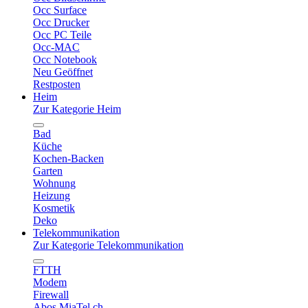
Occ Surface
Occ Drucker
Occ PC Teile
Occ-MAC
Occ Notebook
Neu Geöffnet
Restposten
Heim
Zur Kategorie Heim
Bad
Küche
Kochen-Backen
Garten
Wohnung
Heizung
Kosmetik
Deko
Telekommunikation
Zur Kategorie Telekommunikation
FTTH
Modem
Firewall
Abos MiaTel.ch