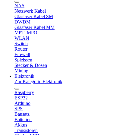
NAS
Netzwerk Kabel
Glasfaser Kabel SM
DWDM
Glasfaser Kabel MM
MPT_MPO
WLAN
Switch
Router
Firewall
Spleissen
Stecker & Dosen
Mining
Elektronik
Zur Kategorie Elektronik
Raspberry
ESP32
Arduino
SPS
Bausatz
Batterien
Akkus
Transistoren