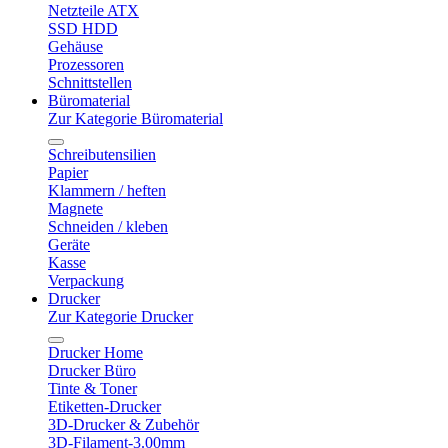
Netzteile ATX
SSD HDD
Gehäuse
Prozessoren
Schnittstellen
Büromaterial
Zur Kategorie Büromaterial
Schreibutensilien
Papier
Klammern / heften
Magnete
Schneiden / kleben
Geräte
Kasse
Verpackung
Drucker
Zur Kategorie Drucker
Drucker Home
Drucker Büro
Tinte & Toner
Etiketten-Drucker
3D-Drucker & Zubehör
3D-Filament-3.00mm