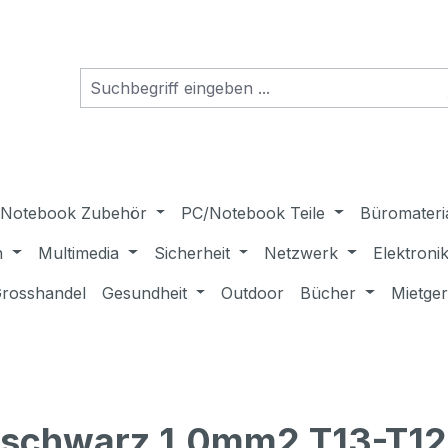
Notebook Zubehör
PC/Notebook Teile
Büromateri
n
Multimedia
Sicherheit
Netzwerk
Elektroni
rosshandel
Gesundheit
Outdoor
Bücher
Mietge
 schwarz 1.0mm2 T13-T12