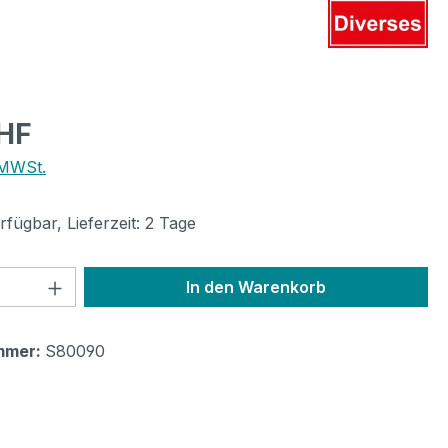
eis:
CHF
 MWSt.
fügbar, Lieferzeit: 2 Tage
 Anzahl: Gib den gewünschten Wert ein 
In den Warenkorb
mmer:
S80090