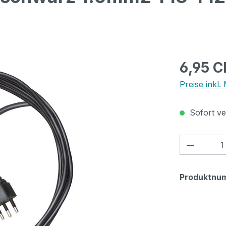
Regulärer Pr
6,95 
Preise inkl.
Sofort ver
Produkt
Produktnu