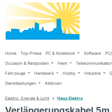
m Hauptinhalt springen
Zur Suche springen
Zur Hauptnavigation springen
Home
Top-Preise
PC & Notebook
Software
PC/
Occasion & Restposten
Heim
Telekommunikatio
Fahrzeuge
Handwerk
Hobby
Industrie
G
Dienstleistungen
Aktionen
Elektro, Energie & Licht
Haus Elektro
Verlängerungskabel 5m