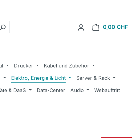
0,00 CHF
Ware
al
Drucker
Kabel und Zubehör
k
Elektro, Energie & Licht
Server & Rack
räte & DaaS
Data-Center
Audio
Webauftritt