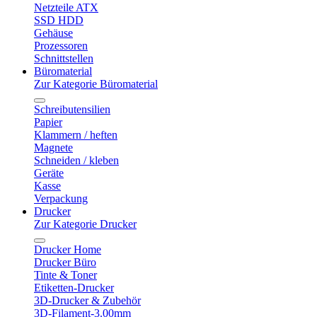
Netzteile ATX
SSD HDD
Gehäuse
Prozessoren
Schnittstellen
Büromaterial
Zur Kategorie Büromaterial
Schreibutensilien
Papier
Klammern / heften
Magnete
Schneiden / kleben
Geräte
Kasse
Verpackung
Drucker
Zur Kategorie Drucker
Drucker Home
Drucker Büro
Tinte & Toner
Etiketten-Drucker
3D-Drucker & Zubehör
3D-Filament-3.00mm