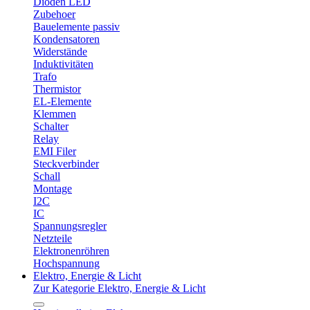
Dioden LED
Zubehoer
Bauelemente passiv
Kondensatoren
Widerstände
Induktivitäten
Trafo
Thermistor
EL-Elemente
Klemmen
Schalter
Relay
EMI Filer
Steckverbinder
Schall
Montage
I2C
IC
Spannungsregler
Netzteile
Elektronenröhren
Hochspannung
Elektro, Energie & Licht
Zur Kategorie Elektro, Energie & Licht