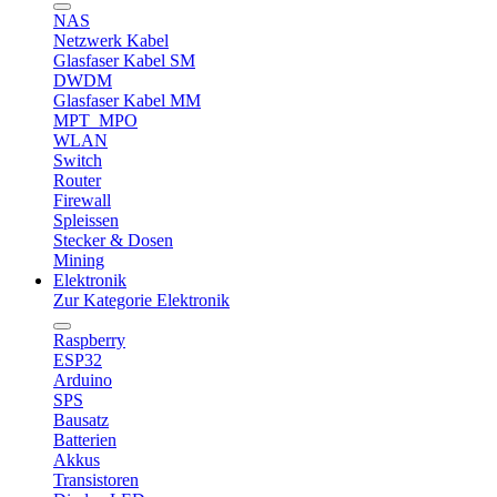
NAS
Netzwerk Kabel
Glasfaser Kabel SM
DWDM
Glasfaser Kabel MM
MPT_MPO
WLAN
Switch
Router
Firewall
Spleissen
Stecker & Dosen
Mining
Elektronik
Zur Kategorie Elektronik
Raspberry
ESP32
Arduino
SPS
Bausatz
Batterien
Akkus
Transistoren