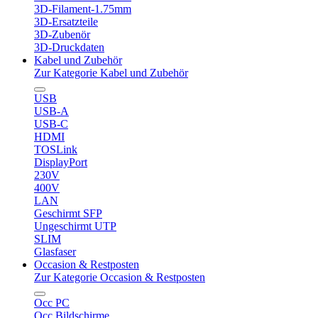
3D-Filament-1.75mm
3D-Ersatzteile
3D-Zubenör
3D-Druckdaten
Kabel und Zubehör
Zur Kategorie Kabel und Zubehör
USB
USB-A
USB-C
HDMI
TOSLink
DisplayPort
230V
400V
LAN
Geschirmt SFP
Ungeschirmt UTP
SLIM
Glasfaser
Occasion & Restposten
Zur Kategorie Occasion & Restposten
Occ PC
Occ Bildschirme