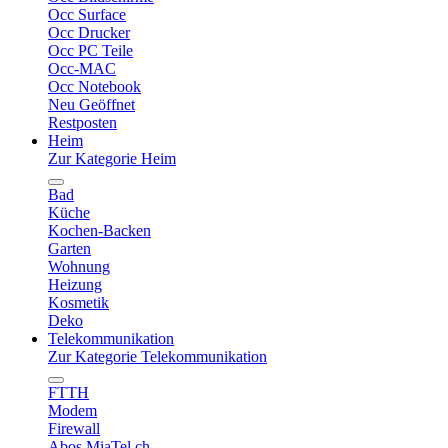
Occ Surface
Occ Drucker
Occ PC Teile
Occ-MAC
Occ Notebook
Neu Geöffnet
Restposten
Heim
Zur Kategorie Heim
Bad
Küche
Kochen-Backen
Garten
Wohnung
Heizung
Kosmetik
Deko
Telekommunikation
Zur Kategorie Telekommunikation
FTTH
Modem
Firewall
Abos MiaTel.ch