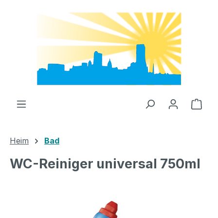
Zum Hauptinhalt springen
Ware
Heim
Bad
WC-Reiniger universal 750ml
Bildergalerie überspringen