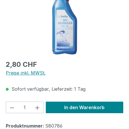
Regulärer Preis:
2,80 CHF
Preise inkl. MWSt.
Sofort verfügbar, Lieferzeit: 1 Tag
Produkt Anzahl: Gib den gewünschten We
In den Warenkorb
Produktnummer:
S80786