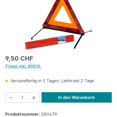
Regulärer Preis:
9,50 CHF
Preise inkl. MWSt.
Versandfertig in 3 Tagen, Lieferzeit 2 Tage
Produkt Anzahl: Gib den gewünschten We
In den Warenkorb
Produktnummer:
S80479