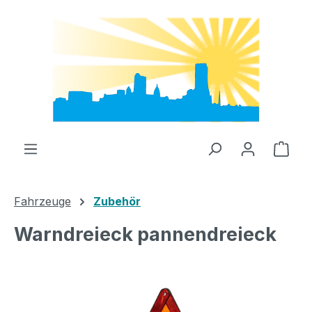
Zum Hauptinhalt springen
Ware
Fahrzeuge
Zubehör
Warndreieck pannendreieck
Bildergalerie überspringen