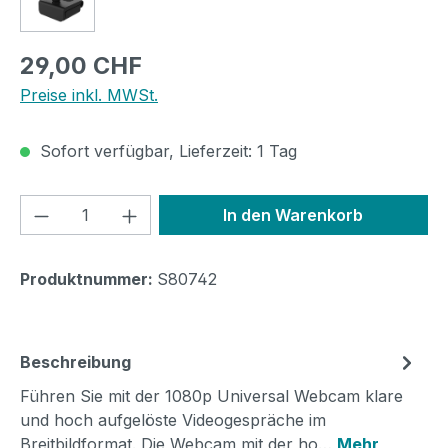
Regulärer Preis:
29,00 CHF
Preise inkl. MWSt.
Sofort verfügbar, Lieferzeit: 1 Tag
Produkt Anzahl: Gib den gewünschten We
In den Warenkorb
Produktnummer:
S80742
Beschreibung
Führen Sie mit der 1080p Universal Webcam klare
und hoch aufgelöste Videogespräche im
Breitbildformat. Die Webcam mit der ho…
Mehr