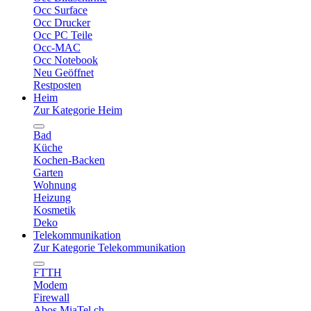
Occ Surface
Occ Drucker
Occ PC Teile
Occ-MAC
Occ Notebook
Neu Geöffnet
Restposten
Heim
Zur Kategorie Heim
Bad
Küche
Kochen-Backen
Garten
Wohnung
Heizung
Kosmetik
Deko
Telekommunikation
Zur Kategorie Telekommunikation
FTTH
Modem
Firewall
Abos MiaTel.ch