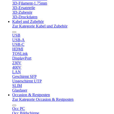
3D-Filament-1.75mm
3D-Ersatzteile
3D-Zubenör
3D-Druckdaten
Kabel und Zubehör
Zur Kategorie Kabel und Zubehör
USB
USB-A
USB-C
HDMI
TOSLink
DisplayPort
230V
400V
LAN
Geschirmt SFP
Ungeschirmt UTP
SLIM
Glasfaser
Occasion & Restposten
Zur Kategorie Occasion & Restposten
Occ PC
Occ Bildschirme