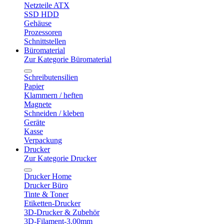
Netzteile ATX
SSD HDD
Gehäuse
Prozessoren
Schnittstellen
Büromaterial
Zur Kategorie Büromaterial
Schreibutensilien
Papier
Klammern / heften
Magnete
Schneiden / kleben
Geräte
Kasse
Verpackung
Drucker
Zur Kategorie Drucker
Drucker Home
Drucker Büro
Tinte & Toner
Etiketten-Drucker
3D-Drucker & Zubehör
3D-Filament-3.00mm