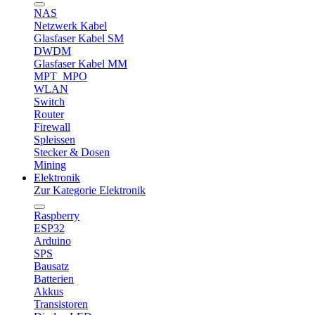
NAS
Netzwerk Kabel
Glasfaser Kabel SM
DWDM
Glasfaser Kabel MM
MPT_MPO
WLAN
Switch
Router
Firewall
Spleissen
Stecker & Dosen
Mining
Elektronik
Zur Kategorie Elektronik
Raspberry
ESP32
Arduino
SPS
Bausatz
Batterien
Akkus
Transistoren