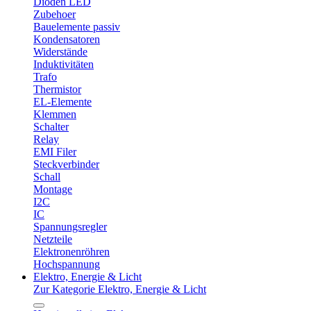
Dioden LED
Zubehoer
Bauelemente passiv
Kondensatoren
Widerstände
Induktivitäten
Trafo
Thermistor
EL-Elemente
Klemmen
Schalter
Relay
EMI Filer
Steckverbinder
Schall
Montage
I2C
IC
Spannungsregler
Netzteile
Elektronenröhren
Hochspannung
Elektro, Energie & Licht
Zur Kategorie Elektro, Energie & Licht