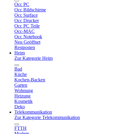
Occ PC
Occ Bildschirme
Occ Surface
Occ Drucker
Occ PC Teile
Occ-MAC
Occ Notebook
Neu Geöffnet
Restposten
Heim
Zur Kategorie Heim
Bad
Küche
Kochen-Backen
Garten
Wohnung
Heizung
Kosmetik
Deko
Telekommunikation
Zur Kategorie Telekommunikation
FTTH
Modem