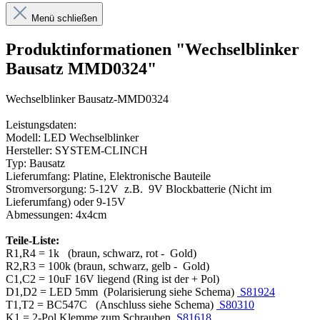
Menü schließen
Produktinformationen "Wechselblinker
Bausatz MMD0324"
Wechselblinker Bausatz-MMD0324
Leistungsdaten:
Modell: LED Wechselblinker
Hersteller: SYSTEM-CLINCH
Typ: Bausatz
Lieferumfang: Platine, Elektronische Bauteile
Stromversorgung: 5-12V z.B. 9V Blockbatterie (Nicht im
Lieferumfang) oder 9-15V
Abmessungen: 4x4cm
Teile-Liste:
R1,R4 = 1k (braun, schwarz, rot - Gold)
R2,R3 = 100k (braun, schwarz, gelb - Gold)
C1,C2 = 10uF 16V liegend (Ring ist der + Pol)
D1,D2 = LED 5mm (Polarisierung siehe Schema)
S81924
T1,T2 = BC547C (Anschluss siehe Schema)
S80310
K1 = 2-Pol Klemme zum Schrauben
S81618