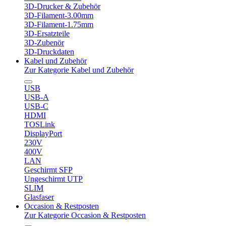
3D-Drucker & Zubehör
3D-Filament-3.00mm
3D-Filament-1.75mm
3D-Ersatzteile
3D-Zubenör
3D-Druckdaten
Kabel und Zubehör
Zur Kategorie Kabel und Zubehör
USB
USB-A
USB-C
HDMI
TOSLink
DisplayPort
230V
400V
LAN
Geschirmt SFP
Ungeschirmt UTP
SLIM
Glasfaser
Occasion & Restposten
Zur Kategorie Occasion & Restposten