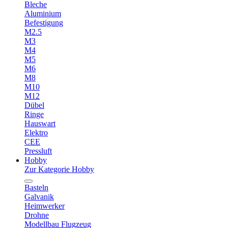
Bleche
Aluminium
Befestigung
M2.5
M3
M4
M5
M6
M8
M10
M12
Dübel
Ringe
Hauswart
Elektro
CEE
Pressluft
Hobby
Zur Kategorie Hobby
Basteln
Galvanik
Heimwerker
Drohne
Modellbau Flugzeug