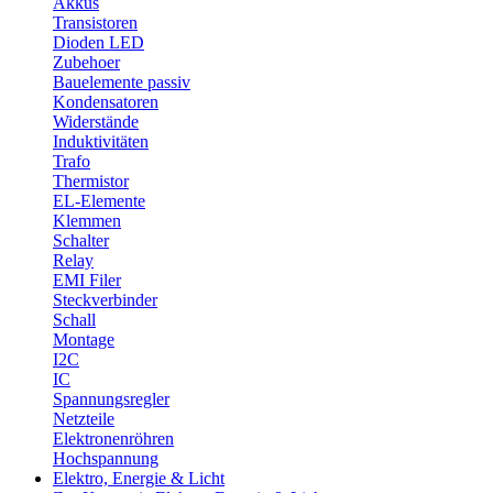
Akkus
Transistoren
Dioden LED
Zubehoer
Bauelemente passiv
Kondensatoren
Widerstände
Induktivitäten
Trafo
Thermistor
EL-Elemente
Klemmen
Schalter
Relay
EMI Filer
Steckverbinder
Schall
Montage
I2C
IC
Spannungsregler
Netzteile
Elektronenröhren
Hochspannung
Elektro, Energie & Licht